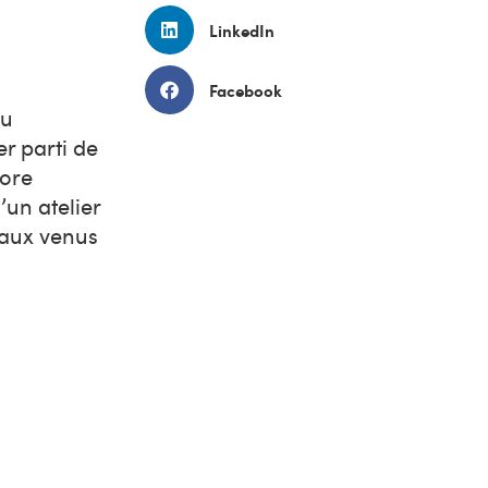
LinkedIn
Facebook
eu
er parti de
core
’un atelier
eaux venus