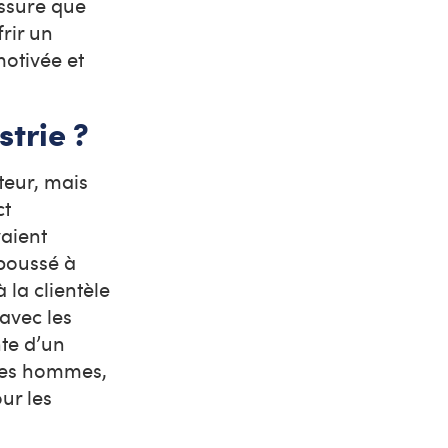
assure que
rir un
motivée et
trie ?
teur, mais
ct
vaient
 poussé à
 la clientèle
avec les
nte d’un
les hommes,
ur les