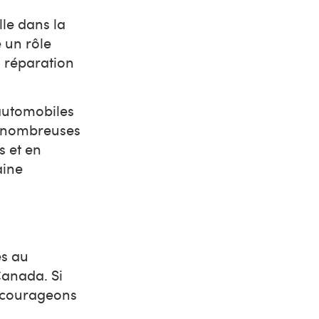
lle dans la
e un rôle
a réparation
 automobiles
es nombreuses
s et en
aine
es au
Canada. Si
encourageons