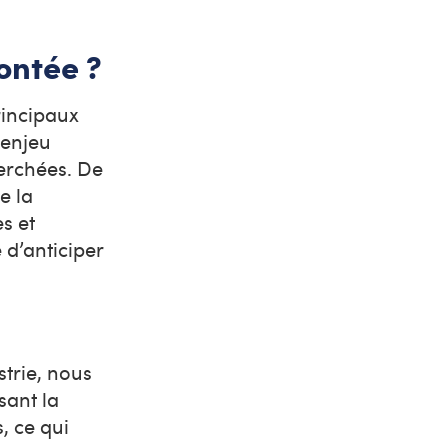
ontée ?
rincipaux
 enjeu
herchées. De
e la
s et
 d’anticiper
strie, nous
sant la
, ce qui