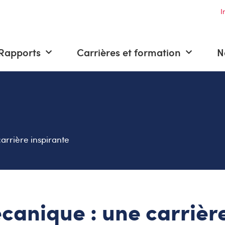
I
Rapports
Carrières et formation
N
arrière inspirante
écanique : une carrièr