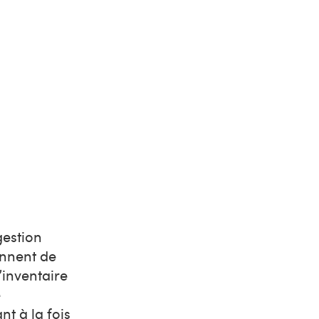
gestion
onnent de
’inventaire
e
nt à la fois