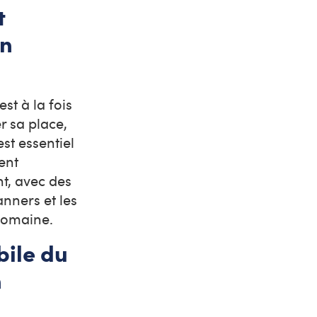
t
on
st à la fois
r sa place,
st essentiel
ent
nt, avec des
anners et les
 domaine.
bile du
n