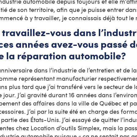
industrie automobile depuis toujours et elle m’attir
é de son territoire, afin que je puisse entrer dans
ommencé à y travailler, je connaissais déjà tout 
ravaillez-vous dans l’industr
ces années avez-vous passé d
 de la réparation automobile?
nniversaire dans l’industrie de l’entretien et de l
s comme représentant manufacturier respectiveme
s plus tard que j’ai transféré vers le secteur de l
ce jour. J’ai gravité durant 16 années dans l’envi
pement des affaires dans la ville de Québec et par
ssoires. J’ai par la suite été en charge des forma
artie des États-Unis. J’ai essayé de quitter l’indu
ntes chez Location d’outils Simplex, mais la pass
dustrie automobile puisque « ça ne sentait pas as