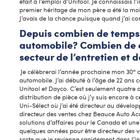
était à l’emploi d’Unitool. Je connaissais l’
premier héritage de mon père a été la moiti
J’avais de la chance puisque quand j’ai c
Depuis combien de temps t
automobile? Combien de 
secteur de l’entretien et
e
Je célèbrerai l’année prochaine mon 30
a
automobile. J’ai débuté à l’âge de 22 an
Unitool et Dayco. C’est seulement quatre an
distribution de pièce où j’y suis encore à 
Uni-Sélect où j’ai été directeur au dévelop
directeur des ventes chez Beauce Auto Acce
solutions d’affaires pour le Canada et une p
quelques années pour être directeur des ve
sorte que je revienne rapidement dans l’in