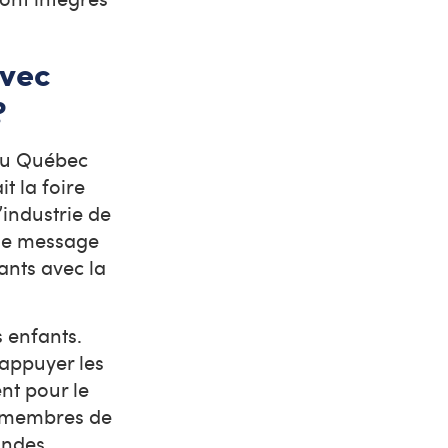
avec
 ?
 du Québec
t la foire
’industrie de
ême message
ants avec la
 enfants.
’appuyer les
nt pour le
s membres de
andes