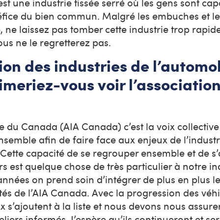
est une industrie tissée serré où les gens sont ca
éfice du bien commun. Malgré les embuches et les
 ne laissez pas tomber cette industrie trop rapid
ous ne le regretterez pas.
ion des industries de l’automo
meriez-vous voir l’associatio
le du Canada (AIA Canada) c’est la voix collectiv
nsemble afin de faire face aux enjeux de l’industr
 Cette capacité de se regrouper ensemble et de s’a
 est quelque chose de très particulier à notre ind
 années on prend soin d’intégrer de plus en plus le
vités de l’AIA Canada. Avec la progression des véh
 s’ajoutent à la liste et nous devons nous assurer
eliers informés. J’espère qu’ils continueront et se