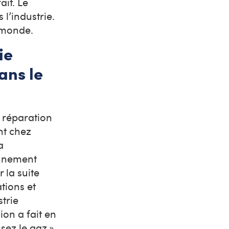
ait. Le
 l’industrie.
le monde.
ie
ans le
a réparation
nt chez
a
ronnement
 la suite
tions et
strie
ion a fait en
sez le gaz ».