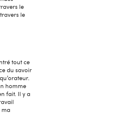
travers le
travers le
tré tout ce
ce du savoir
 qu’orateur.
t un homme
fait. Il y a
ravail
e ma