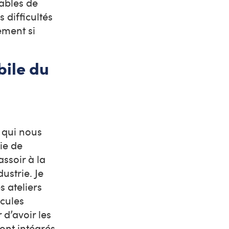
pables de
 difficultés
ement si
bile du
n
e qui nous
ie de
ssoir à la
ustrie. Je
s ateliers
icules
 d’avoir les
ront intégrés