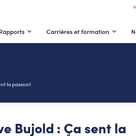
I
Rapports
Carrières et formation
N
nt la passion!
ve Bujold : Ça sent la