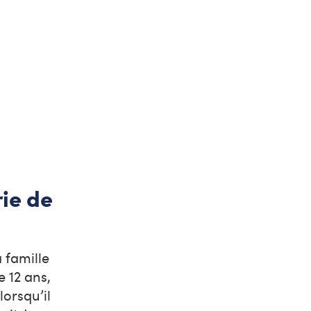
rie de
a famille
e 12 ans,
orsqu’il