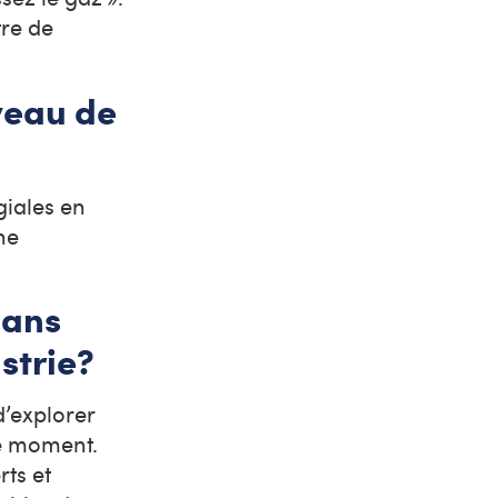
tre de
veau de
giales en
ne
dans
dustrie?
d’explorer
ce moment.
rts et